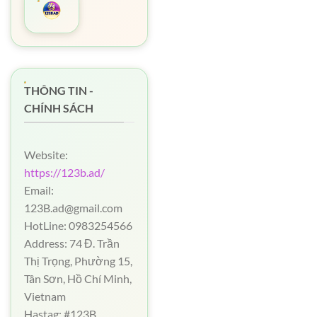
THÔNG TIN -
CHÍNH SÁCH
Website:
https://123b.ad/
Email:
123B.ad@gmail.com
HotLine: 0983254566
Address: 74 Đ. Trần
Thị Trọng, Phường 15,
Tân Sơn, Hồ Chí Minh,
Vietnam
Hastag: #123B