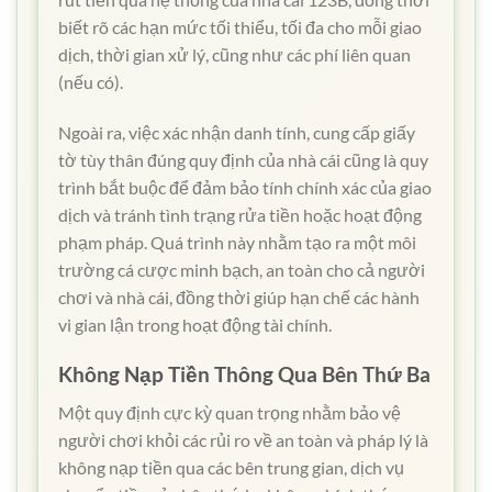
biết rõ các hạn mức tối thiểu, tối đa cho mỗi giao
dịch, thời gian xử lý, cũng như các phí liên quan
(nếu có).
Ngoài ra, việc xác nhận danh tính, cung cấp giấy
tờ tùy thân đúng quy định của nhà cái cũng là quy
trình bắt buộc để đảm bảo tính chính xác của giao
dịch và tránh tình trạng rửa tiền hoặc hoạt động
phạm pháp. Quá trình này nhằm tạo ra một môi
trường cá cược minh bạch, an toàn cho cả người
chơi và nhà cái, đồng thời giúp hạn chế các hành
vi gian lận trong hoạt động tài chính.
Không Nạp Tiền Thông Qua Bên Thứ Ba
Một quy định cực kỳ quan trọng nhằm bảo vệ
người chơi khỏi các rủi ro về an toàn và pháp lý là
không nạp tiền qua các bên trung gian, dịch vụ