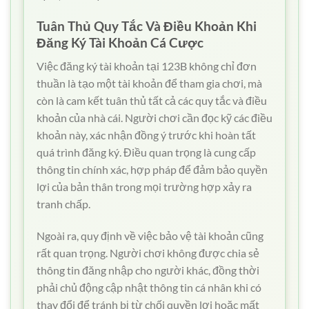
Tuân Thủ Quy Tắc Và Điều Khoản Khi
Đăng Ký Tài Khoản Cá Cược
Việc đăng ký tài khoản tại 123B không chỉ đơn
thuần là tạo một tài khoản để tham gia chơi, mà
còn là cam kết tuân thủ tất cả các quy tắc và điều
khoản của nhà cái. Người chơi cần đọc kỹ các điều
khoản này, xác nhận đồng ý trước khi hoàn tất
quá trình đăng ký. Điều quan trọng là cung cấp
thông tin chính xác, hợp pháp để đảm bảo quyền
lợi của bản thân trong mọi trường hợp xảy ra
tranh chấp.
Ngoài ra, quy định về việc bảo vệ tài khoản cũng
rất quan trọng. Người chơi không được chia sẻ
thông tin đăng nhập cho người khác, đồng thời
phải chủ động cập nhật thông tin cá nhân khi có
thay đổi để tránh bị từ chối quyền lợi hoặc mất