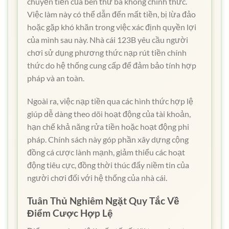
chuyển tiền của bên thứ ba không chính thức.
Việc làm này có thể dẫn đến mất tiền, bị lừa đảo
hoặc gặp khó khăn trong việc xác định quyền lợi
của mình sau này. Nhà cái 123B yêu cầu người
chơi sử dụng phương thức nạp rút tiền chính
thức do hệ thống cung cấp để đảm bảo tính hợp
pháp và an toàn.
Ngoài ra, việc nạp tiền qua các hình thức hợp lệ
giúp dễ dàng theo dõi hoạt động của tài khoản,
hạn chế khả năng rửa tiền hoặc hoạt động phi
pháp. Chính sách này góp phần xây dựng cộng
đồng cá cược lành mạnh, giảm thiểu các hoạt
động tiêu cực, đồng thời thúc đẩy niềm tin của
người chơi đối với hệ thống của nhà cái.
Tuân Thủ Nghiêm Ngặt Quy Tắc Về
Điểm Cược Hợp Lệ