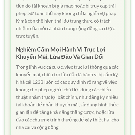
tiền do tài khoản bị giả mạo hoặc bị truy cập trái
phép. Sự tuân thủ này không chỉ là nghĩa vụ pháp
lý mà còn thể hiện thái độ trung thực, có trách
nhiệm của mỗi cá nhân trong cộng đồng cá cược
trực tuyến.
Nghiêm Cấm Mọi Hành Vi Trục Lợi
Khuyến Mãi, Lừa Đảo Và Gian Dối
Trong lĩnh vực cá cược, việc trục lợi thông qua các
khuyến mãi, chiêu trò lừa đảo là hành vi bị cấm kỵ.
Nhà cái 123B luôn có các quy định rõ ràng về việc
không cho phép người chơi lợi dụng các chiến
thuật nhằm trục lợi bất chính, như đăng ký nhiều
tài khoản để nhận khuyến mãi, sử dụng hình thức
gian lận để tăng khả năng thắng cược, hoặc lừa
đảo các chương trình thưởng để gây thiệt hại cho
nhà cái và cộng đồng.