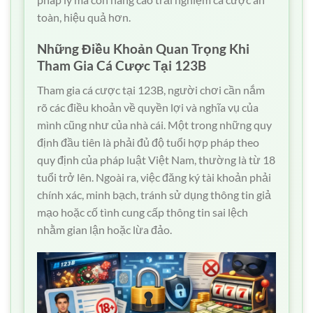
toàn, hiệu quả hơn.
Những Điều Khoản Quan Trọng Khi
Tham Gia Cá Cược Tại 123B
Tham gia cá cược tại 123B, người chơi cần nắm
rõ các điều khoản về quyền lợi và nghĩa vụ của
mình cũng như của nhà cái. Một trong những quy
định đầu tiên là phải đủ độ tuổi hợp pháp theo
quy định của pháp luật Việt Nam, thường là từ 18
tuổi trở lên. Ngoài ra, việc đăng ký tài khoản phải
chính xác, minh bạch, tránh sử dụng thông tin giả
mạo hoặc cố tình cung cấp thông tin sai lệch
nhằm gian lận hoặc lừa đảo.