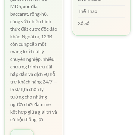
MD5, xóc đĩa,
Thể Thao
baccarat, rồng-hổ,
cùng với nhiều hình
Xổ Số
thức đặt cược độc đáo
khác. Ngoài ra, 123B
còn cung cấp một
mạng lưới đại lý
chuyên nghiệp, nhiều
chương trình ưu đãi
hấp dẫn và dịch vụ hỗ
trợ khách hàng 24/7 —
là sự lựa chọn lý
tưởng cho những
người chơi đam mê
kết hợp giữa giải trí và
cơ hội thắng lợi