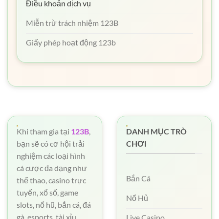
Điều khoản dịch vụ
Miễn trừ trách nhiệm 123B
Giấy phép hoạt động 123b
Khi tham gia tại
123B
,
DANH MỤC TRÒ
bạn sẽ có cơ hội trải
CHƠI
nghiệm các loại hình
cá cược đa dạng như
Bắn Cá
thể thao, casino trực
tuyến, xổ số, game
Nổ Hủ
slots, nổ hũ, bắn cá, đá
gà, esports, tài xỉu
Live Casino