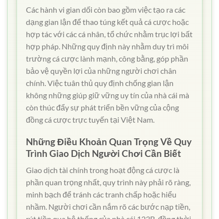
Các hành vi gian dối còn bao gồm việc tạo ra các
dạng gian lận để thao túng kết quả cá cược hoặc
hợp tác với các cá nhân, tổ chức nhằm trục lợi bất
hợp pháp. Những quy định này nhằm duy trì môi
trường cá cược lành mạnh, công bằng, góp phần
bảo vệ quyền lợi của những người chơi chân
chính. Việc tuân thủ quy định chống gian lận
không những giúp giữ vững uy tín của nhà cái mà
còn thúc đẩy sự phát triển bền vững của cộng
đồng cá cược trực tuyến tại Việt Nam.
Những Điều Khoản Quan Trọng Về Quy
Trình Giao Dịch Người Chơi Cần Biết
Giao dịch tài chính trong hoạt động cá cược là
phần quan trọng nhất, quy trình này phải rõ ràng,
minh bạch để tránh các tranh chấp hoặc hiểu
nhầm. Người chơi cần nắm rõ các bước nạp tiền,
rút tiền qua hệ thống của nhà cái 123B, đồng thời