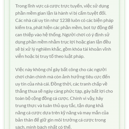
Trong lĩnh vực cá cược trực tuyến, việc sử dụng
phần mềm gian lận là hành vi bị cấm tuyệt đối.
Các nhà cái uy tín như 123B luôn có các biện pháp
kiểm tra, phát hiện các phần mềm, bot tự động để
can thiệp vào hệ thống. Người chơi có ý định sử
dụng phần mềm nhằm trục lợi hoặc gian lận đều
sẽ bị xử lý nghiêm khắc, gồm khóa tài khoản vĩnh
viễn hoặc bị truy tố theo luật pháp.
Việc này không chỉ gây bất công cho các người
chơi chân chính mà còn ảnh hưởng tiêu cực đến
uy tín của nhà cái. Đồng thời, các tranh chấp về
thắng thua sẽ ngày càng phức tạp, gây bất lợi cho
toàn bộ cộng đồng cá cược. Chính vì vậy, hãy
trung thực và tuân thủ quy tắc, tận dụng khả
năng cá cược dựa trên kỹ năng và may mắn của
bản thân để giữ gìn môi trường cá cược trong
sạch, minh bạch nhất có thể.