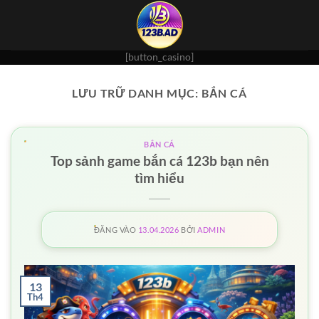
Bỏ
qua
nội
[button_casino]
dung
LƯU TRỮ DANH MỤC:
BẮN CÁ
BẮN CÁ
Top sảnh game bắn cá 123b bạn nên
tìm hiểu
ĐĂNG VÀO
13.04.2026
BỞI
ADMIN
13
Th4