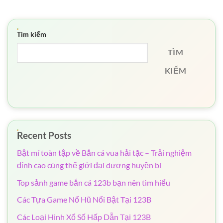
Tìm kiếm
TÌM
KIẾM
Recent Posts
Bật mí toàn tập về Bắn cá vua hải tặc – Trải nghiệm
đỉnh cao cùng thế giới đại dương huyền bí
Top sảnh game bắn cá 123b bạn nên tìm hiểu
Các Tựa Game Nổ Hũ Nổi Bật Tại 123B
Các Loại Hình Xổ Số Hấp Dẫn Tại 123B