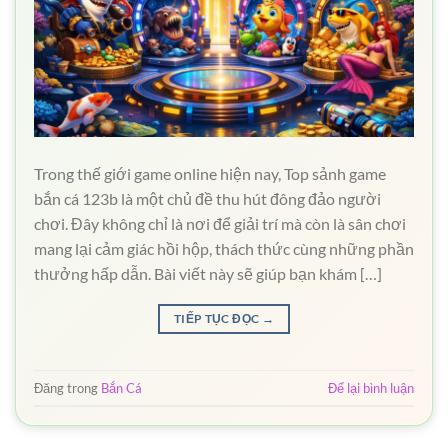
Trong thế giới game online hiện nay, Top sảnh game
bắn cá 123b là một chủ đề thu hút đông đảo người
chơi. Đây không chỉ là nơi để giải trí mà còn là sân chơi
mang lại cảm giác hồi hộp, thách thức cùng những phần
thưởng hấp dẫn. Bài viết này sẽ giúp bạn khám […]
TIẾP TỤC ĐỌC
→
Đăng trong
Bắn Cá
Để lại bình luận